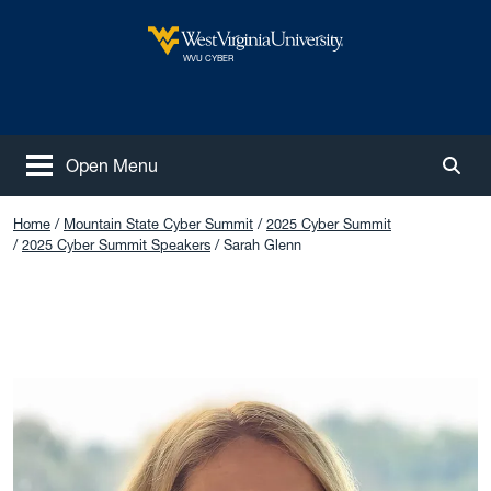
Skip to main content
West Virginia University
WVU CYBER
Open Menu
Togg
Home
Mountain State Cyber Summit
2025 Cyber Summit
2025 Cyber Summit Speakers
Sarah Glenn