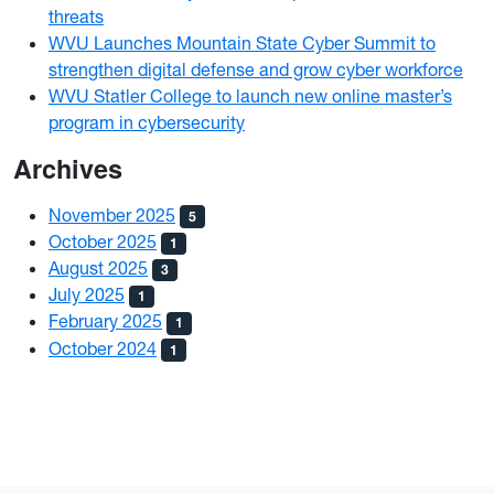
threats
WVU Launches Mountain State Cyber Summit to
strengthen digital defense and grow cyber workforce
WVU Statler College to launch new online master’s
program in cybersecurity
Archives
November 2025
5
October 2025
1
August 2025
3
July 2025
1
February 2025
1
October 2024
1