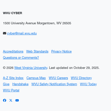
WVU CYBER
1500 University Avenue Morgantown, WV 26505
cyber@mail.wvu.edu
Accreditations
Web Standards
Privacy Notice
Questions or Comments?
© 2026
West Virginia University
.
Last updated on October 29, 2025.
A-Z Site Index
Campus Map
WVU Careers
WVU Directory
Give
Handshake
WVU Safety Notification System
WVU Today
WVU Portal
WVU on Facebook
WVU on X / Twitter
WVU on YouTube